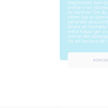
diagnostiskt test d
ordnar vi en tid m
du behöver. Om du i
vilken typ av speci
behandla dina sym
läkare att kontakta 
enkla frågor ger vi
som är den lämpli
för att hantera ditt
KONTAK