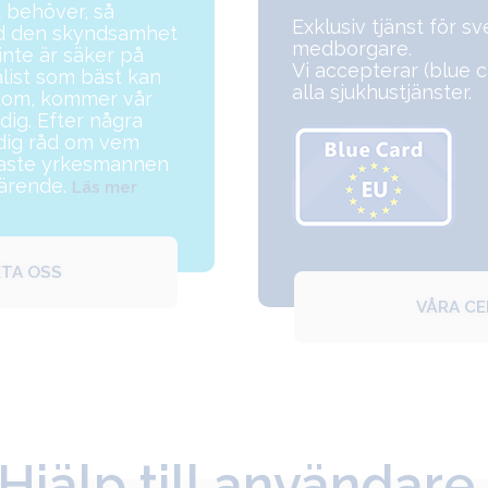
u behöver, så
Exklusiv tjänst för s
ed den skyndsamhet
medborgare.
nte är säker på
Vi accepterar (blue ca
alist som bäst kan
alla sjukhustjänster.
tom, kommer vår
dig. Efter några
 dig råd om vem
gaste yrkesmannen
 ärende.
Läs mer
TA OSS
VÅRA C
Hjälp till användare