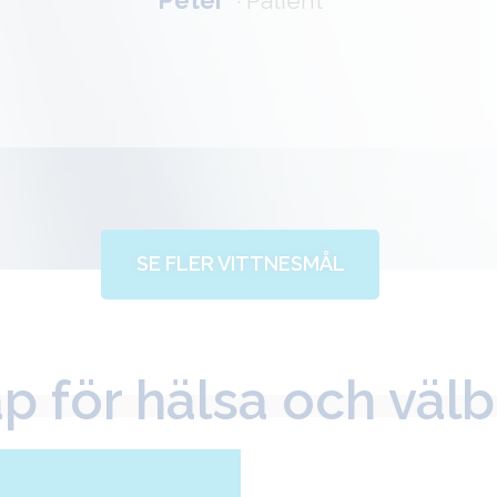
·
Patient
SE FLER VITTNESMÅL
 för hälsa och väl