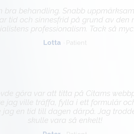
h bra behandling. Snabb uppmärksamhe
r tid och sinnesfrid på grund av den
ialistens professionalism. Tack så myc
Lotta
·
Patient
övde göra var att titta på Citams webb
e jag ville träffa, fylla i ett formulär 
jag en tid till dagen därpå. Jag trodde
skulle vara så enkelt!
Peter