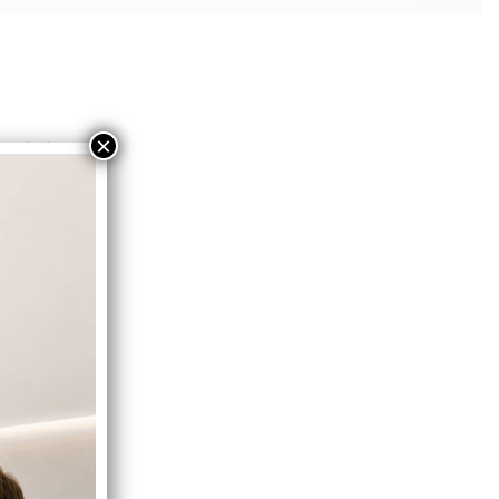
×
 vad du
com