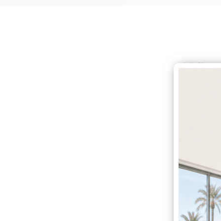
Vi finns
E-p