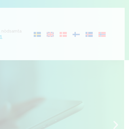
al nödsamta
1