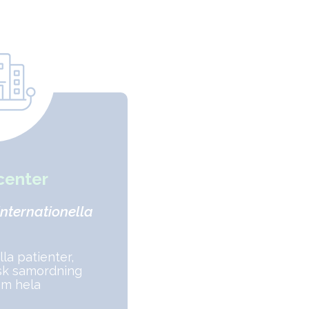
center
internationella
lla patienter,
nsk samordning
om hela