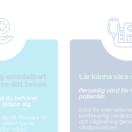
dig omedelbart
Lär känna våra 
ose ditt behov.
Personlig vård för 
patienter.
ad du behöver,
 hjälpa dig.
Stöd för internatione
kontinuerlig medici
du vill. Förklara för
och vägledning gen
 vilken typ av
vårdprocessen.
ller vilket