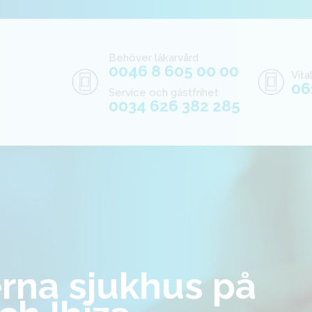
Behöver läkarvård
0046 8 605 00 00
Vit
06
Service och gästfrihet
0034 626 382 285
 sjukhus på