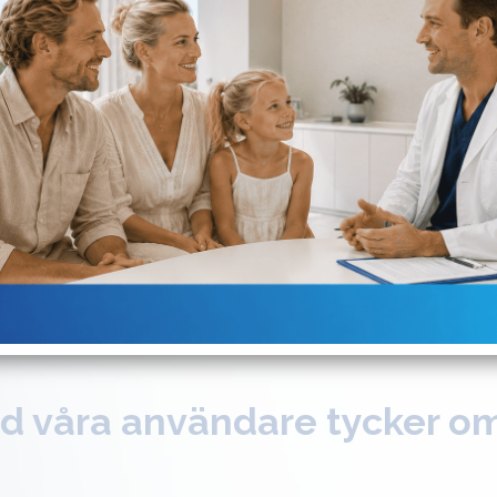
0034 626 382 285
Vital nödsamta
061
d våra användare tycker o