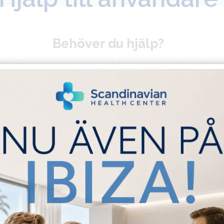
Behöver du hjälp?
 här för att svara på dina frågor och ge dig stöd i
än behöver, vi hjälper dig gärna.
ost:
hospitality@scandinavianhealthcenter.
Behöver du läkarhjälp?
0046 8 605 00 00
Gästfrihetstjänster