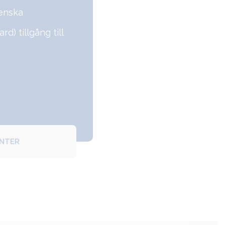
venska
rd) tillgång till
ENTER