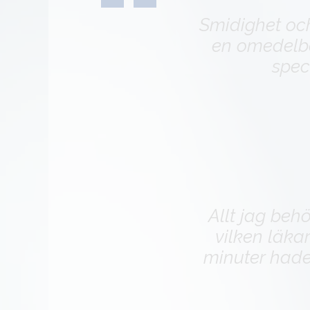
Smidighet oc
en omedelba
spec
Allt jag beh
vilken läkar
minuter hade 